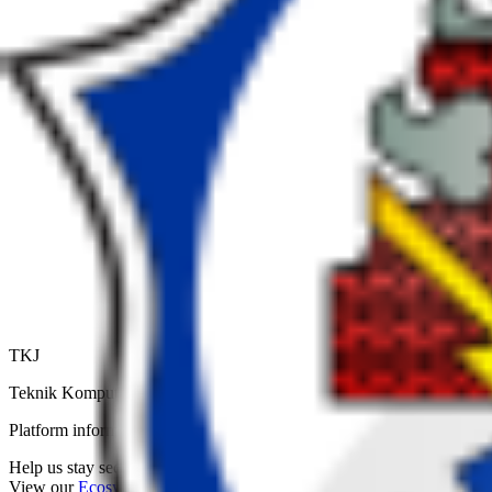
TKJ
Teknik Komputer dan Jaringan
Platform informasi dan manajemen jurusan terintegrasi untuk mewuju
Help us stay secure.
View our
Ecosystem VDP
.