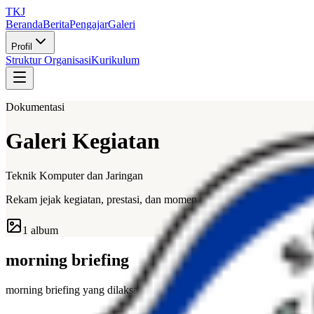
TKJ
Beranda
Berita
Pengajar
Galeri
Profil
Struktur Organisasi
Kurikulum
Dokumentasi
Galeri Kegiatan
Teknik Komputer dan Jaringan
Rekam jejak kegiatan, prestasi, dan momen penting jurusan kami.
1
album
morning briefing
morning briefing yang dilaksanakan setiap pagi setiap hari untuk men